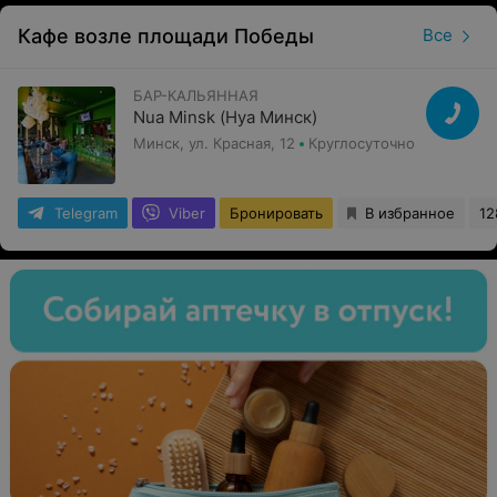
Кафе возле площади Победы
Все
БАР-КАЛЬЯННАЯ
Nua Minsk (Нуа Минск)
Минск, ул. Красная, 12
Круглосуточно
Telegram
Viber
Бронировать
В избранное
12