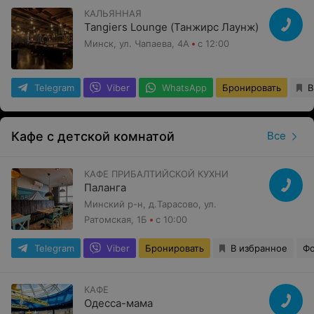
КАЛЬЯННАЯ
Tangiers Lounge (Танжирс Лаунж)
Минск, ул. Чапаева, 4А
с 12:00
Telegram
Viber
WhatsApp
Бронировать
В
Кафе с детской комнатой
Все
КАФЕ ПРИБАЛТИЙСКОЙ КУХНИ
Паланга
Минский р-н, д.Тарасово, ул.
Ратомская, 1Б
с 10:00
Telegram
Viber
Бронировать
В избранное
Фо
КАФЕ
Одесса-мама