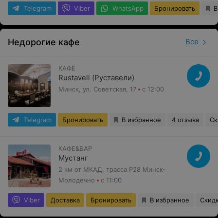
Telegram
Viber
WhatsApp
Бронировать
В
Недорогие кафе
Все
КАФЕ
Rustaveli (Руставели)
Минск, ул. Советская, 17
с 12:00
Telegram
Бронировать
В избранное
4 отзыва
Ск
КАФЕ&БАР
Мустанг
2 км от МКАД, трасса Р28 Минск-
Молодечно
с 11:00
Viber
Доставка
Бронировать
В избранное
Скид