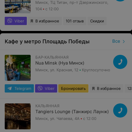
Минск, ТЦ Титан, пр-т Дзержинского,
104
с 12:00
Viber
В избранное
101 отзыв
Скидки
Кафе у метро Площадь Победы
Все
БАР-КАЛЬЯННАЯ
Nua Minsk (Нуа Минск)
Минск, ул. Красная, 12
Круглосуточно
Telegram
Viber
Бронировать
В избранное
12
КАЛЬЯННАЯ
Tangiers Lounge (Танжирс Лаунж)
Минск, ул. Чапаева, 4А
с 12:00