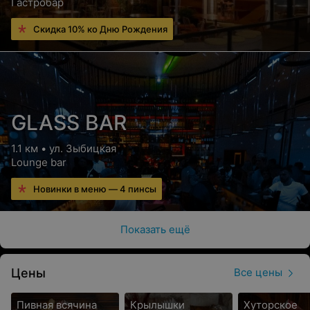
Гастробар
Скидка 10% ко Дню Рождения
GLASS BAR
1.1 км • ул. Зыбицкая
Lounge bar
Новинки в меню — 4 пинсы
Показать ещё
Цены
Все цены
Пивная всячина
Крылышки
Хуторское