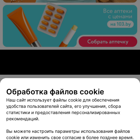
Обработка файлов cookie
О проекте
Новости проекта
Размещение рекламы
Наш сайт использует файлы cookie для обеспечения
Вакансии
Публичный договор
Способы оплаты
удобства пользователей сайта, его улучшения, сбора
статистики и предоставления персонализированных
Публичный договор по использованию сервиса
рекомендаций.
«Афиша»
Пользовательское соглашение
Вы можете настроить параметры использования файлов
cookie или изменить свое согласие в более позднее время.
Написать в поддержку